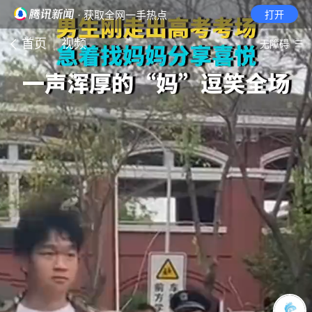
· 获取全网一手热点
打开
首页
视频
无障碍