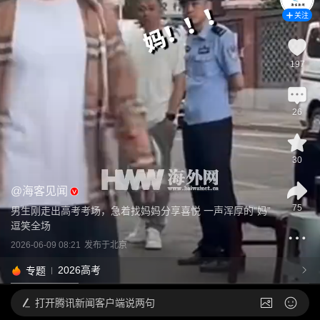
关注
197
26
30
@
海客见闻
75
男生刚走出高考考场，急着找妈妈分享喜悦 一声浑厚的“妈”
逗笑全场
2026-06-09 08:21
发布于
北京
2026高考
专题
打开
腾讯新闻客户端说两句