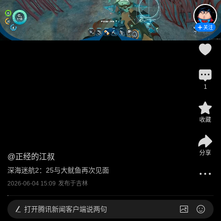
关注
1
收藏
分享
@
正经的江叔
深海迷航2：25与大鱿鱼再次见面
2026-06-04 15:09
发布于
吉林
打开
腾讯新闻客户端说两句