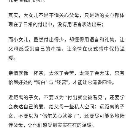
儿更懂我们的心。”
其实，大女儿不是不懂关心父母，只是她的关心都体
现在了日常的付出中，没有用语言表达出来；
而小女儿，虽然付出得少，却懂得用语言和礼物，让
父母感受到自己的牵挂，让亲情在仪式感中保持温
暖。
亲情就像一杯茶，太浓了会苦，太淡了会无味，只有
恰到好处的 “留白” 与 “经营”，才能让它清香四溢。
近距离的子女，不要以为 “付出就会被看见”，还要学
会表达自己的爱，给父母一些私人空间；远距离的子
女，不要以为 “偶尔关心就够了”，还要尽可能多地陪
伴父母，让他们感受到实实在在的温暖。