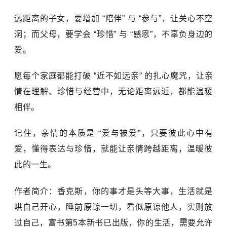
远距离的子女，要增加 “陪伴” 与 “参与”，让关心不空
洞；而父母，要学会 “珍惜” 与 “感恩”，不辜负身边的
爱。
愿每个家庭都能打破 “近不如远亲” 的扎心魔咒，让亲
情在理解、珍惜与经营中，无论距离远近，都能温暖
相伴。
记住，亲情的本质是 “爱与被爱”，只要彼此心中有
爱，懂得表达与珍惜，就能让亲情跨越距离，温暖彼
此的一生。
作者简介：香克斯，你的事才是头等大事，生活就是
哄自己开心，睡前原谅一切，看似原谅他人，实则放
过自己，富书第5本新书已出版，你的生活，需要允许