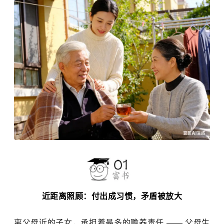
近距离照顾：付出成习惯，矛盾被放大
离父母近的子女，承担着最多的赡养责任 —— 父母生