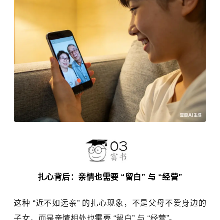
扎心背后：亲情也需要 “留白” 与 “经营”
这种 “近不如远亲” 的扎心现象，不是父母不爱身边的
子女，而是亲情相处也需要 “留白” 与 “经营”。