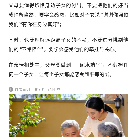
父母要懂得珍惜身边子女的付出，不要把他们的好当
成理所当然，要学会感恩，比如对子女说 “谢谢你照顾
我们”“有你在身边真好”；
同时，也要理解远距离子女的不易，不要过分挑剔他
们的 “不常陪伴”，要学会感受他们的牵挂与关心。
在亲情相处中，父母要做到 “一碗水端平”，不偏袒任
何一个子女，让每个子女都能感受到平等的爱。
作者声明：该图片由AI生成