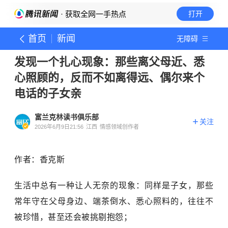
· 获取全网一手热点
打开
首页
新闻
无障碍
发现一个扎心现象：那些离父母近、悉
心照顾的，反而不如离得远、偶尔来个
电话的子女亲
富兰克林读书俱乐部
关注
2026年6月9日21:56
江西
情感领域创作者
作者：香克斯
生活中总有一种让人无奈的现象：同样是子女，那些
常年守在父母身边、端茶倒水、悉心照料的，往往不
被珍惜，甚至还会被挑剔抱怨；