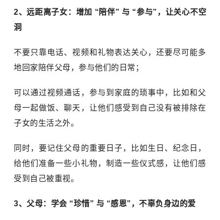
2、远距离子女：增加 “陪伴” 与 “参与”，让关心不空
洞
不要只靠电话、视频和礼物表达关心，还要尽可能多
地回家陪伴父母，参与他们的日常；
可以通过视频通话，参与到家庭的琐事中，比如和父
母一起做饭、聊天，让他们感受到自己没有被排除在
子女的生活之外。
同时，要记住父母的重要日子，比如生日、纪念日，
给他们准备一些小礼物，制造一些仪式感，让他们感
受到自己被重视。
3、父母：学会 “珍惜” 与 “感恩”，不辜负身边的爱