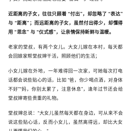
近距离的子女，往往只顾着 “付出”，却忽略了 “表达”
与 “距离”；而远距离的子女，虽然付出得少，却懂得
用 “思念” 与 “仪式感”，让亲情保持新鲜与温暖。
老家的堂叔，有两个女儿。大女儿嫁在本村，每天都
会回娘家帮堂叔婶干活，照顾他们的生活；
小女儿嫁在外地，一年难得回一次家，可她每次打电
话都会说些贴心的话，比如 “爸，你少喝点酒，对身体
不好”“妈，你别太累了，注意休息”，逢年过节还会给
堂叔婶寄些贵重的礼物。
堂叔婶总说：“大女儿虽然每天都在身边，可从来不会
说这些贴心话，反而小女儿，虽然离得远，却比大女