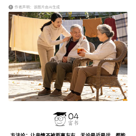
作者声明：该图片由AI生成
方法论：让亲情不被距离左右，无论是近是远，都能