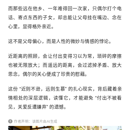
而那些远在他乡、一年难得回一次家，只偶尔打个电
话、寄点东西的子女，却总能让父母挂在嘴边、念在
心里，显得格外亲近。
这不是父母偏心，而是人性的微妙与情感的悖论。
近距离的照顾，会让付出变得习以为常，琐碎的摩擦
也被无限放大；而遥远的距离，会过滤掉矛盾、放大
思念，偶尔的关心便成了珍贵的慰藉。
这份 “近则不逊，远则生慕” 的扎心现实，背后藏着亲
情相处的深层逻辑，读懂它，才能避免 “付出不被看
见，关爱反遭嫌弃” 的遗憾。
作者声明：该图片由AI生成