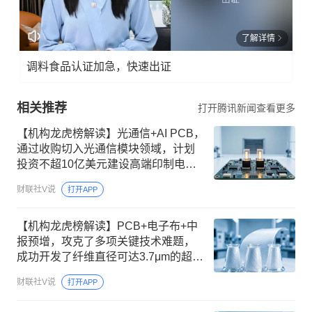
了解详情
调料食品认证加急，快速出证
相关推荐
打开腾讯新闻查看更多
【机构龙虎榜解读】光通信+AI PCB，
通过收购切入光通信模块领域，计划
投资不超10亿美元建设高端印制电路
板项目，聚焦AI服务器等新兴场景需
财联社V说
打开APP
求，2到3年内分批释放产能，机构大
额净买入这家公司
【机构龙虎榜解读】PCB+电子布+中
报预增，攻克了多项关键技术难题，
成功开发了纤维直径可达3.7μm的超细
纱等优势产品，解决了高端PCB源头
财联社V说
打开APP
关键材料长期依赖进口的问题，机构
大额净买入这家公司9.5亿