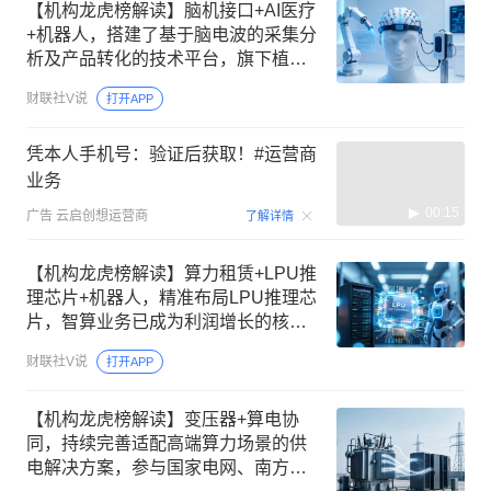
【机构龙虎榜解读】脑机接口+AI医疗
+机器人，搭建了基于脑电波的采集分
析及产品转化的技术平台，旗下植入
式闭环神经刺激器系统，系脑机接口
财联社V说
打开APP
技术应用之一，机构大额净买入这家
公司
凭本人手机号：验证后获取！#运营商
业务
00:15
广告
云启创想运营商
了解详情
【机构龙虎榜解读】算力租赁+LPU推
理芯片+机器人，精准布局LPU推理芯
片，智算业务已成为利润增长的核心
来源，成为智元首批“A链”供应商，在
财联社V说
打开APP
机器人“大小脑”控制器领域已有客户订
单落地，这家公司获净买入
【机构龙虎榜解读】变压器+算电协
同，持续完善适配高端算力场景的供
电解决方案，参与国家电网、南方电