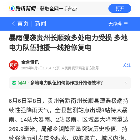
· 获取全网一手热点
打开
首页
新闻
无障碍
暴雨侵袭贵州长顺致多处电力受损 多地
电力队伍驰援一线抢修复电
金台资讯
关注
2026年6月9日18:34
北京
人民网资讯精选官方账号
问AI
·
多地电力队伍如何协作提升抢修效率？
6月6日至8日，贵州省黔南州长顺县遭遇极端持
续性强降雨天气，全县监测站点出现8站特大暴
雨、14站大暴雨、2站暴雨，区域最大降雨量达
269.9毫米，局部乡镇降雨量突破历史极值。持
续强降雨引发道路积水、边坡塌方、城区内涝、