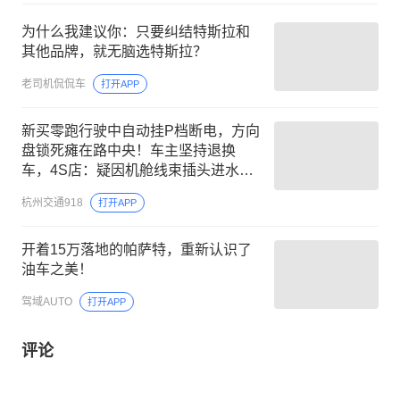
为什么我建议你：只要纠结特斯拉和
其他品牌，就无脑选特斯拉？
老司机侃侃车
打开APP
新买零跑行驶中自动挂P档断电，方向
盘锁死瘫在路中央！车主坚持退换
车，4S店：疑因机舱线束插头进水导
致故障
杭州交通918
打开APP
开着15万落地的帕萨特，重新认识了
油车之美！
驾域AUTO
打开APP
评论