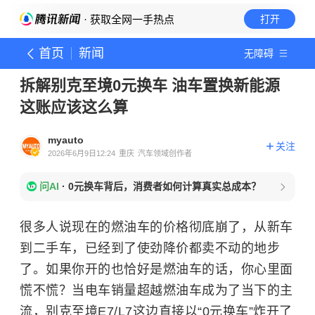
· 获取全网一手热点
打开
首页
新闻
无障碍
拆解别克至境0元换车 油车置换新能源
这账应该这么算
myauto
关注
2026年6月9日12:24
重庆
汽车领域创作者
问AI
·
0元换车背后，消费者如何计算真实总成本？
很多人说现在的燃油车的价格彻底崩了，从新车
到二手车，已经到了使劲降价都卖不动的地步
了。如果你开的也恰好是燃油车的话，你心里面
慌不慌？当电车销量超越燃油车成为了当下的主
流，
别克至境E7
/L7这边直接以“0元换车”炸开了