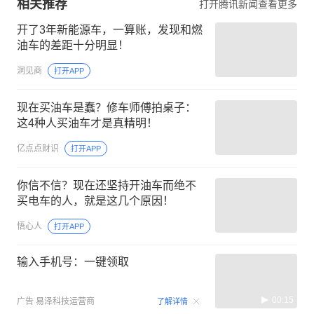
相关推荐
打开腾讯新闻查看更多
开了3年新能源车，一算账，发现和燃
油车的差距十分明显！
洞见商
打开APP
现在买油车是蠢？修车师傅拍桌子：
这4种人买油车才是真精明！
亿点点财识
打开APP
你信不信？现在还坚持开油车而绝不
买电车的人，就是这几个原因！
悟心人
打开APP
输入手机号：一键领取
00:15
广告
易泽科技运营商
了解详情