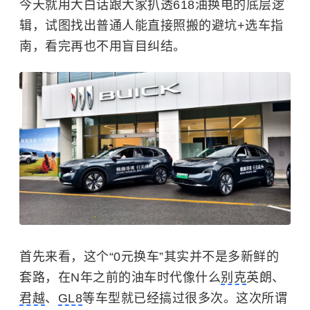
今天就用大白话跟大家扒透618油换电的底层逻
辑，试图找出普通人能直接照搬的避坑+选车指
南，看完再也不用盲目纠结。
首先来看，这个“0元换车”其实并不是多新鲜的
套路，在N年之前的油车时代像什么
别克
英朗、
君越
、
GL8
等车型就已经搞过很多次。这次所谓