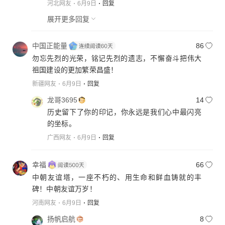
河北网友
6月9日
回复
展开更多回复
中国正能量
86
勿忘先烈的光荣，铭记先烈的遗志，不懈奋斗把伟大
祖国建设的更加繁荣昌盛！
新疆网友
6月9日
回复
龙哥3695
14
历史留下了你的印记，你永远是我们心中最闪亮
的坐标。
广西网友
6月9日
回复
幸福
66
中朝友谊塔，一座不朽的、用生命和鲜血铸就的丰
碑！中朝友谊万岁！
河南网友
6月9日
回复
扬帆启航
8