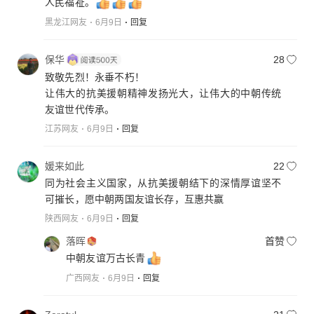
人民福祉。
黑龙江网友
6月9日
回复
保华
28
致敬先烈！永垂不朽！
让伟大的抗美援朝精神发扬光大，让伟大的中朝传统
友谊世代传承。
江苏网友
6月9日
回复
媛来如此
22
同为社会主义国家，从抗美援朝结下的深情厚谊坚不
可摧长，愿中朝两国友谊长存，互惠共赢
陕西网友
6月9日
回复
落晖
首赞
中朝友谊万古长青
广西网友
6月9日
回复