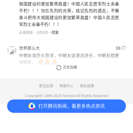
祖国建设的更加繁荣昌盛！中国人民志愿军烈士永垂
不朽！！！勿忘先烈的光荣，铭记先烈的遗志，不懈
奋斗把伟大祖国建设的更加繁荣昌盛！中国人民志愿
军烈士永垂不朽！！！
云南网友
6月9日
回复
世界那么大
16
中朝友谊历久弥坚，中朝友谊源远流长，中朝前程更
加璀璨。
正在加载
安徽网友
6月9日
回复
意见反馈
举报中心
隐私政策
Copyright© 1998-
2026
Tencent.All Rights Reserved
打开
腾讯新闻，看更多热点资讯