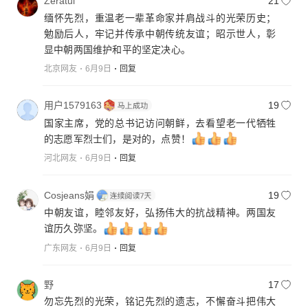
Zeratul
21
缅怀先烈，重温老一辈革命家并肩战斗的光荣历史；
勉励后人，牢记并传承中朝传统友谊；昭示世人，彰
显中朝两国维护和平的坚定决心。
北京网友
6月9日
回复
用户1579163
19
国家主席，党的总书记访问朝鲜，去看望老一代牺牲
的志愿军烈士们，是对的，点赞！
河北网友
6月9日
回复
Cosjeans娟
19
中朝友谊，睦邻友好，弘扬伟大的抗战精神。两国友
谊历久弥坚。
广东网友
6月9日
回复
野
17
勿忘先烈的光荣，铭记先烈的遗志，不懈奋斗把伟大