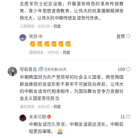
志愿军烈士纪念设施，开展富有特色的革命传统教
育、青少年思想道德教育，让伟大的抗美援朝精神发
扬光大，让伟大的中朝传统友谊世代传承。
江西网友
6月9日
回复
笑辞
首赞
湖南网友
6月9日
回复
鄂蕲春县
109
中朝两国同为共产党领导的社会主义国家，两党两国
鲜血铸就的友谊形影不离牢不可破双向奔赴，让伟大
的中朝友谊世代相承相传，为国际舞台竞争力贡献社
会主义国家责任担当
湖北网友
6月9日
回复
未来可期
11
中朝友谊历久弥坚，中朝友谊源远流长，中朝前
程更加璀璨。