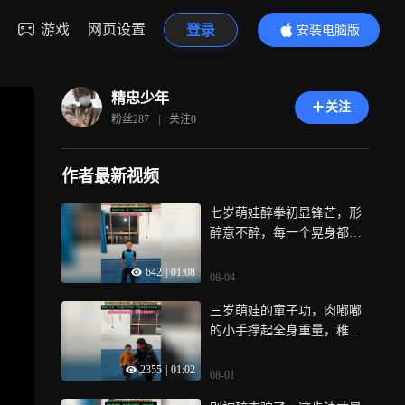
游戏
网页设置
登录
安装电脑版
内容更精彩
精忠少年
关注
粉丝
287
|
关注
0
作者最新视频
七岁萌娃醉拳初显锋芒，形
醉意不醉，每一个晃身都藏
着功夫
642
|
01:08
08-04
三岁萌娃的童子功，肉嘟嘟
的小手撑起全身重量，稚嫩
的脸庞透着一股狠劲
2355
|
01:02
08-01