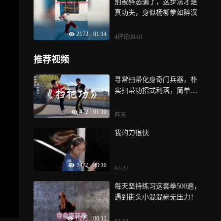
别被醉态骗了，这步法才是
真功夫，身似杨柳拳如醉汉
2172
|
01:14
4评论
08-01
推荐视频
寻常扫帚化身奇门兵器，朴
实扫帚功招式利落，简单器
械便可轻松制敌防身
472
|
01:10
昨天
我的刀很快
1477
|
00:10
07-27
每天坚持练习这套拳500遍，
遇到街头小混混毫无压力！
1.1万
|
00:11