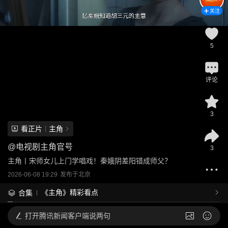
关注
5
评论
3
看正片
主角
@
电视剧主角官号
3
主角丨宋师女儿上门学唱戏！秦娥阴差阳错成师父？
2026-06-08 19:29
发布于
北京
《主角》精彩看点
合集
打开
腾讯新闻客户端说两句