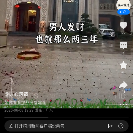
关注
86
2
40
21
@
匠心筑造
带你看看那些房屋建造
2026-06-08 19:29
发布于
广东
打开
腾讯新闻客户端说两句