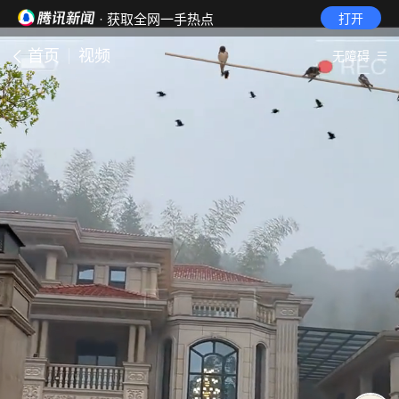
· 获取全网一手热点
打开
首页
视频
无障碍