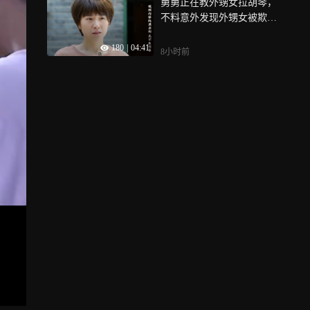
舅舅正在教外甥女拉胡琴，
不料意外发现外甥女被欺负
了|二哥二嫂
180
|
04:41
8小时前