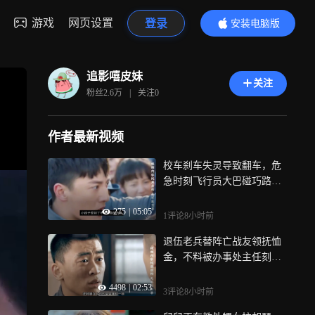
游戏
网页设置
登录
安装电脑版
内容更精彩
追影嘻皮妹
关注
粉丝
2.6万
|
关注
0
作者最新视频
校车刹车失灵导致翻车，危
急时刻飞行员大巴碰巧路过|
飞行员
275
|
05:05
1评论
8小时前
退伍老兵替阵亡战友领抚恤
金，不料被办事处主任刻意
刁难|底线
4498
|
02:53
3评论
8小时前