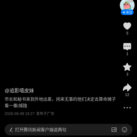
关注
5
1
3
@
追影嘻皮妹
12
市长和秘书来到外地出差，闲来无事的他们决定去算命摊子
看一番|城隍
2026-06-08 19:27
发布于
广东
打开
腾讯新闻客户端说两句