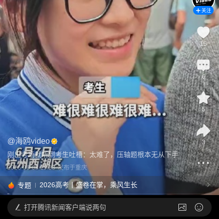
关注
15
6
5
@
海鸥video
3
刚出考场就听到考生吐槽：太难了，压轴题根本无从下手
2026-06-08 19:23
发布于
重庆
2026高考丨盛卷在掌，乘风生长
专题
打开
腾讯新闻客户端说两句