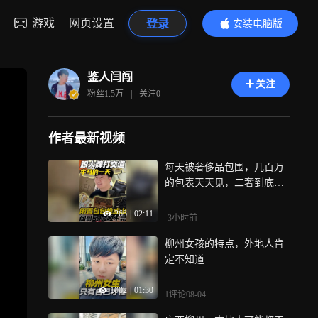
游戏
网页设置
登录
安装电脑版
内容更精彩
鉴人闫闯
关注
粉丝
1.5万
|
关注
0
作者最新视频
每天被奢侈品包围，几百万
的包表天天见，二奢到底怎
么赚钱？
266
|
02:11
-3小时前
柳州女孩的特点，外地人肯
定不知道
1002
|
01:30
1评论
08-04