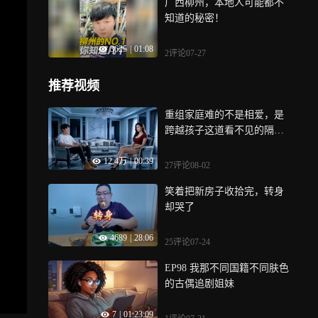
广西柳州，本地人可能都不
知道的秘密！
3625
|
01:08
2评论
07-27
推荐视频
重组家庭难的不是相爱，是
跨越孩子这道看不见的隔
阂…
12.4万
|
00:39
27评论
08-02
笑着把新房子收拾完，转身
却哭了
4689
|
28:06
25评论
07-24
EP98 我那不同国籍不同肤色
的古偶追剧姐妹
7
|
01:23:09