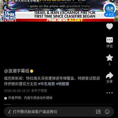
关注
评论
1
@
浪潮字幕组
福克斯新闻：特拉维夫深夜遭弹道导弹覆盖，特朗普试图调
分享
停伊朗却遭双方无视
 #
中东局势
 #
特朗普
2026-06-08 19:15
发布于
德国
作者声明：内容引用自站外媒体
打开
腾讯新闻客户端说两句