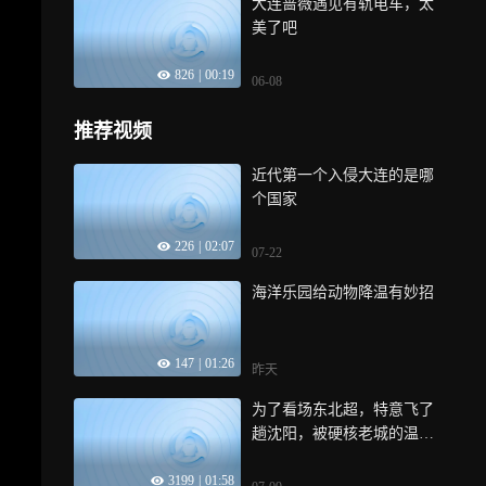
大连蔷薇遇见有轨电车，太
美了吧
826
|
00:19
06-08
推荐视频
近代第一个入侵大连的是哪
个国家
226
|
02:07
07-22
海洋乐园给动物降温有妙招
147
|
01:26
昨天
为了看场东北超，特意飞了
趟沈阳，被硬核老城的温柔
整治愈了！
3199
|
01:58