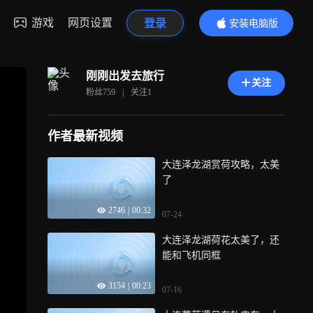
游戏
网页设置
登录
安装电脑版
内容更精彩
刚刚出发去旅行
关注
粉丝
759
|
关注
1
作者最新视频
大连泽龙湖赏荷攻略，太美
了
2746
|
00:32
07-24
大连泽龙湖荷花太美了，还
能和飞机同框
3154
|
00:23
07-16