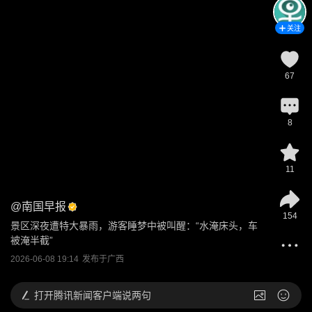
关注
67
8
11
@
南国早报
154
景区深夜遭特大暴雨，游客睡梦中被叫醒：“水淹床头，车
被淹半截”
2026-06-08 19:14
发布于
广西
打开
腾讯新闻客户端说两句