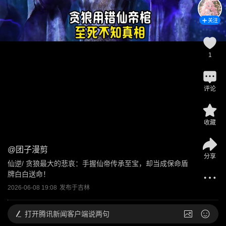
关注
1
评论
收藏
@
团子漫剪
分享
仙逆/ 贪狼最大的悲哀：手握仙帝传承至宝，却当成保命盾
牌白白送命！
2026-06-08 19:08
发布于
吉林
打开
腾讯新闻客户端说两句