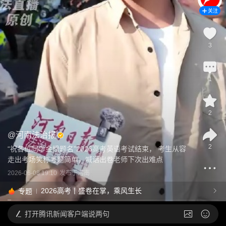
关注
3
1
2
@
河南法治报
2
“祝各位同学金榜题名”2026高考英语考试结束， 考生从容
走出考场笑称考题简单，喊话出卷老师下次出难点
2026-06-08 19:10
发布于
河南
2026高考丨盛卷在掌，乘风生长
专题
打开
腾讯新闻客户端说两句