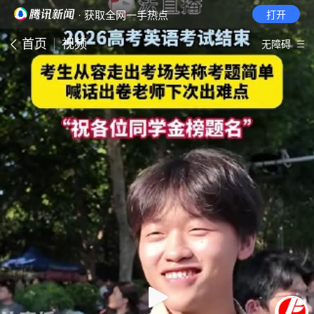
· 获取全网一手热点
打开
首页
视频
无障碍