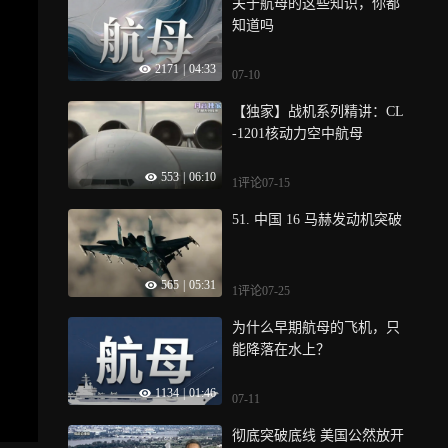
关于航母的这些知识，你都
知道吗
2171
|
04:33
07-10
【独家】战机系列精讲：CL
-1201核动力空中航母
553
|
06:10
1评论
07-15
51. 中国 16 马赫发动机突破
565
|
05:31
1评论
07-25
为什么早期航母的飞机，只
能降落在水上？
1134
|
01:46
07-11
彻底突破底线 美国公然放开