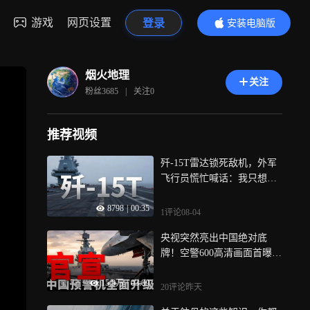
游戏
网页设置
登录
安装电脑版
内容更精彩
烟火地理
关注
粉丝
3685
|
关注
0
推荐视频
歼-15T雷达锁死敌机，外军
飞行员慌忙喊话：我只想回
家
8798
|
00:35
1评论
08-04
央视突然亮出中国绝对底
牌！空警600高清画面首曝，
机翼这处细节美军根本做不
15.9万
|
03:09
到？
20评论
昨天