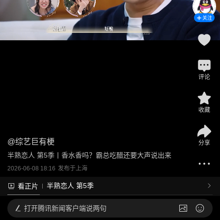
关注
评论
收藏
@
综艺巨有梗
分享
半熟恋人 第5季丨香水香吗？霸总吃醋还要大声说出来
2026-06-08 18:16
发布于
上海
半熟恋人 第5季
看正片
打开
腾讯新闻客户端说两句