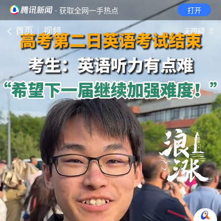
· 获取全网一手热点
打开
首页
视频
无障碍