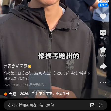
关注
3
评论
收藏
@
青岛新闻网
1
高考第二日英语考试结束 考生：英语听力有点难 “希望下一
届继续加强难度！”
2026-06-08 17:54
发布于
山东
2026高考丨盛卷在掌，乘风生长
专题
打开
腾讯新闻客户端说两句