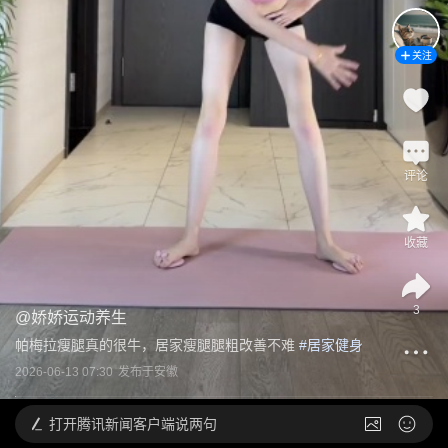
关注
评论
收藏
3
@
娇娇运动养生
帕梅拉瘦腿真的很牛，居家瘦腿腿粗改善不难
 #
居家健身
2026-06-13 07:30
发布于
安徽
打开
腾讯新闻客户端说两句