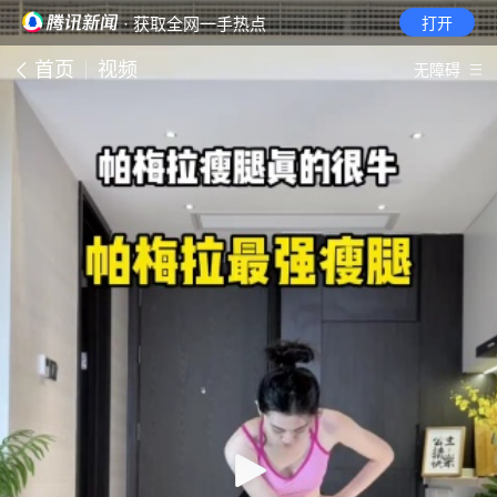
· 获取全网一手热点
打开
首页
视频
无障碍