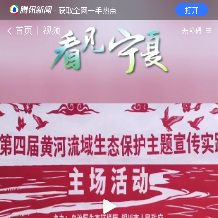
· 获取全网一手热点
打开
首页
视频
无障碍