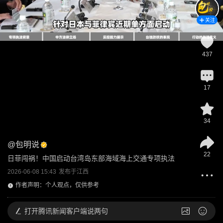
关注
437
17
34
@
包明说
22
日菲闯祸！中国启动台湾岛东部海域海上交通专项执法
2026-06-08 15:43
发布于
江西
作者声明：个人观点，仅供参考
打开
腾讯新闻客户端说两句