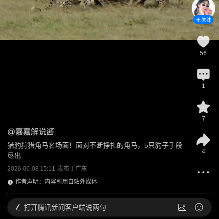
关注
56
1
7
@
嘉嘉解说酱
猎豹狩猎角马名场面！面对不断挣扎的角马，5只豹子手段
4
尽出
2026-06-08 15:11
发布于
广东
作者声明：内容引用自站外媒体
打开
腾讯新闻客户端说两句