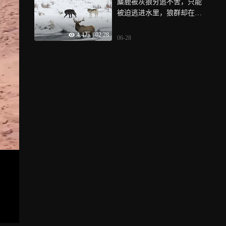
麋鹿被灰狼穷追不舍，只能
被迫逃进水里，狼群却在周
围不断徘徊
4.4万
|
02:28
06-28