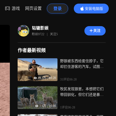
游戏
网页设置
登录
安装电脑版
内容更精彩
轱辘影娱
关注
粉丝
9722
|
关注
5
作者最新视频
野狼被东西给套住脖子，它
却拦住游客的汽车，试图让
人类来帮助它
18.3万
|
03:28
31评论
06-28
牧民发现狼崽，本想把它们
带回驯化，但它们还是暴露
出狼的本性
1.6万
|
03:08
1评论
06-28