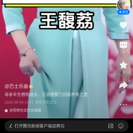
关注
89
1
9
@
巴士乐曲
12
母亲半生牺牲成全，王骁用努力回报养育之恩
2026-06-08 14:51
发布于
黑龙江
该视频包含历史画面
打开
腾讯新闻客户端说两句