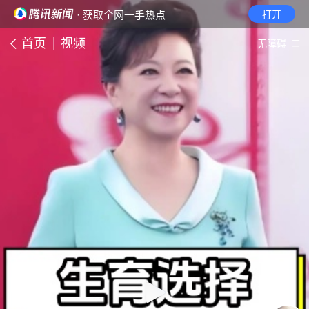
· 获取全网一手热点
打开
首页
视频
无障碍