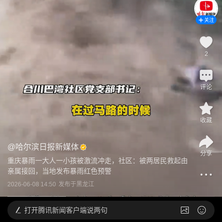
关注
2
评论
收藏
@
哈尔滨日报新媒体
分享
重庆暴雨一大人一小孩被激流冲走，社区：被两居民救起由
亲属接回，当地发布暴雨红色预警
2026-06-08 14:50
发布于
黑龙江
打开
腾讯新闻客户端说两句