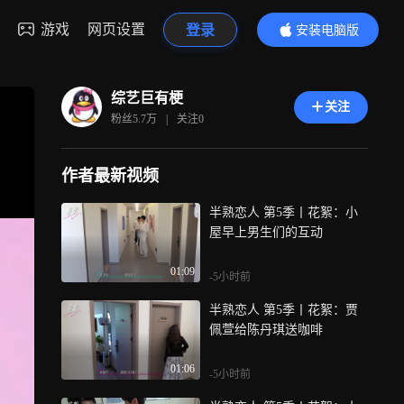
游戏
网页设置
登录
安装电脑版
内容更精彩
综艺巨有梗
关注
粉丝
5.7万
|
关注
0
作者最新视频
半熟恋人 第5季丨花絮：小
屋早上男生们的互动
01:09
-5小时前
半熟恋人 第5季丨花絮：贾
佩萱给陈丹琪送咖啡
01:06
-5小时前