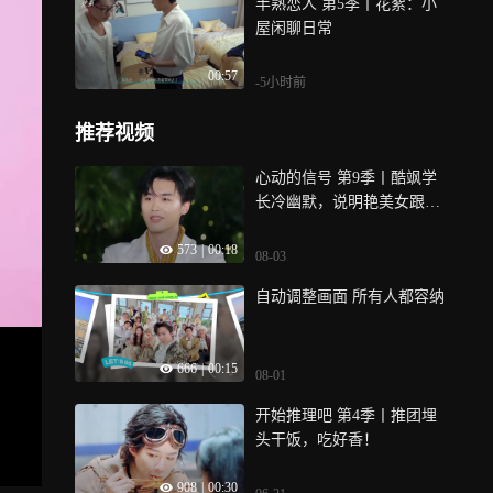
半熟恋人 第5季丨花絮：小
屋闲聊日常
00:57
-5小时前
推荐视频
心动的信号 第9季丨酷飒学
长冷幽默，说明艳美女跟沙
溢一个姓
573
|
00:18
08-03
自动调整画面 所有人都容纳
666
|
00:15
08-01
开始推理吧 第4季丨推团埋
头干饭，吃好香！
908
|
00:30