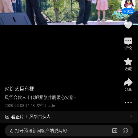
关注
评论
收藏
@
综艺巨有梗
分享
风华合伙人丨代旭紧张井胧暖心安慰~
2026-06-08 14:48
发布于
上海
风华合伙人
看正片
打开
腾讯新闻客户端说两句