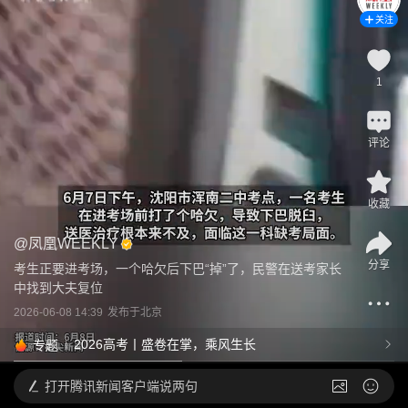
关注
1
评论
收藏
@
凤凰WEEKLY
分享
考生正要进考场，一个哈欠后下巴“掉”了，民警在送考家长
中找到大夫复位
2026-06-08 14:39
发布于
北京
2026高考丨盛卷在掌，乘风生长
专题
打开
腾讯新闻客户端说两句