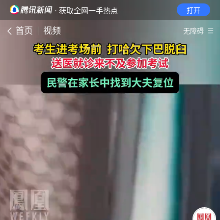
· 获取全网一手热点
打开
首页
视频
无障碍