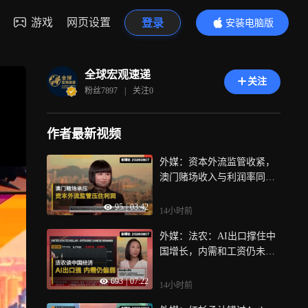
游戏
网页设置
登录
安装电脑版
内容更精彩
全球宏观速递
关注
粉丝
7897
|
关注
0
作者最新视频
外媒：资本外流监管收紧，
澳门赌场收入与利润率同步
承压
95
|
03:42
14小时前
外媒：法农：AI出口撑住中
国增长，内需和工资仍未跟
上
693
|
07:22
14小时前