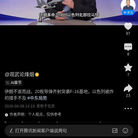
关注
97
8
@
观武论烽烟
7
AI章节
伊朗不宣而战，20枚导弹齐射突袭F-16基地，以色列被炸
23
的措手不及
 #
中东局势
2026-06-08 14:19
发布于
北京
作者声明：个人观点，仅供参考
打开
腾讯新闻客户端说两句