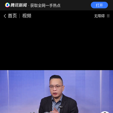
· 获取全网一手热点
打开
首页
视频
无障碍