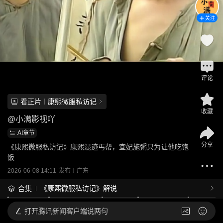
关注
评论
看正片
康熙微服私访记
收藏
@
小满影视吖
AI章节
分享
《康熙微服私访记》康熙混迹丐帮，宜妃施粥只为让他吃饱
饭
2026-06-08 14:11
发布于
广东
《康熙微服私访记》解说
合集
打开
腾讯新闻客户端说两句