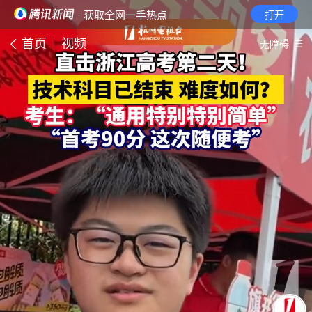
· 获取全网一手热点
打开
首页
视频
无障碍