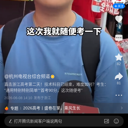
关注
577
23
82
@
杭州电视台综合频道
81
直击浙江高考第二天！技术科目已结束，难度如何？考生：
“通用特别特别简单”“首考90分，这次随便考”
2026-06-08 14:10
发布于
浙江
2026高考丨盛卷在掌，乘风生长
专题
打开
腾讯新闻客户端说两句