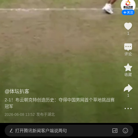
关注
1
评论
收藏
@
体坛扒客
1
2-1！布云朝克特创造历史：夺得中国男网首个草地挑战赛
冠军
2026-06-08 13:52
发布于
湖北
打开
腾讯新闻客户端说两句