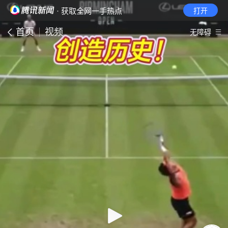
· 获取全网一手热点
打开
首页
视频
无障碍