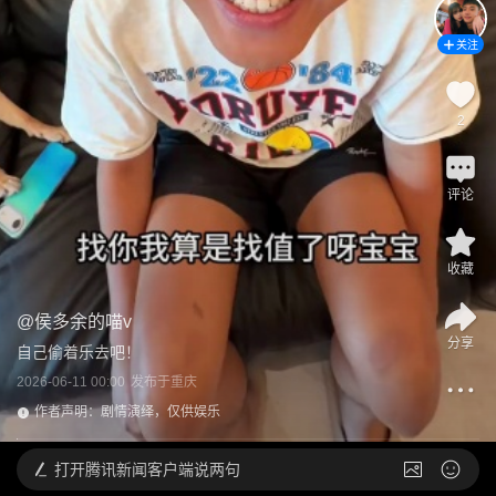
关注
2
评论
收藏
@
侯多余的喵v
分享
自己偷着乐去吧！
2026-06-11 00:00
发布于
重庆
作者声明：剧情演绎，仅供娱乐
打开
腾讯新闻客户端说两句