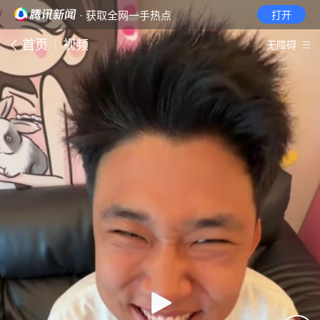
· 获取全网一手热点
打开
首页
视频
无障碍