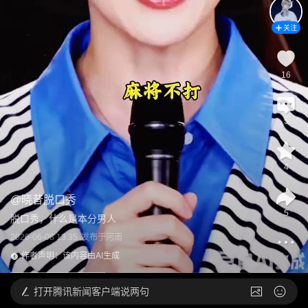
关注
16
5
4
@
晓昔脱口秀
5
脱口秀，什么是本分男人
2026-06-08 13:35
发布于
河南
作者声明：该内容由AI生成
打开
腾讯新闻客户端说两句