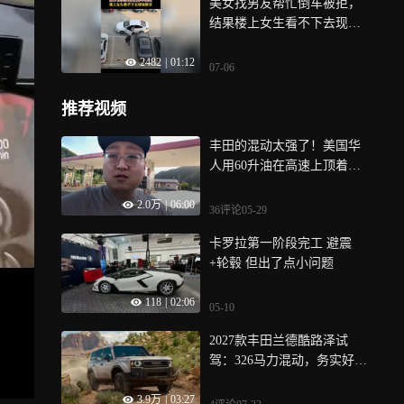
美女找男友帮忙倒车被拒，
结果楼上女生看不下去现场
教学，学到了
2482
|
01:12
07-06
推荐视频
丰田的混动太强了！美国华
人用60升油在高速上顶着限
速，开了1400公里！
2.0万
|
06:00
36评论
05-29
卡罗拉第一阶段完工 避震
+轮毂 但出了点小问题
118
|
02:06
05-10
2027款丰田兰德酷路泽试
驾：326马力混动，务实好开
但也有小槽点
3.9万
|
03:27