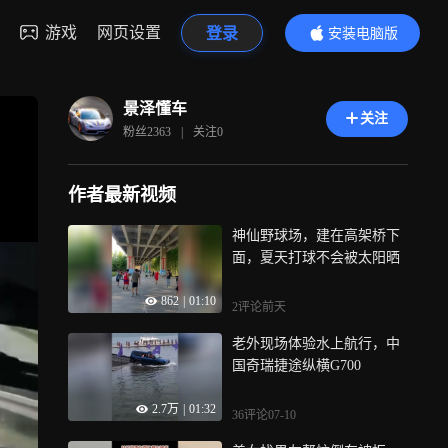
游戏
网页设置
登录
安装电脑版
内容更精彩
景泽懂车
关注
粉丝
2363
|
关注
0
作者最新视频
神仙野球场，建在高架桥下
面，夏天打球不会被太阳晒
862
|
01:10
2评论
前天
老外现场体验水上航行，中
国奇瑞捷途纵横G700
2.7万
|
01:32
36评论
07-10