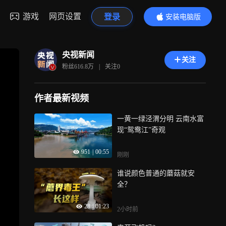
游戏
网页设置
登录
安装电脑版
内容更精彩
央视新闻
关注
粉丝
616.8万
|
关注
0
作者最新视频
一黄一绿泾渭分明 云南水富
现“鸳鸯江”奇观
951
|
00:55
刚刚
谁说颜色普通的蘑菇就安
全？
28
|
01:23
2小时前