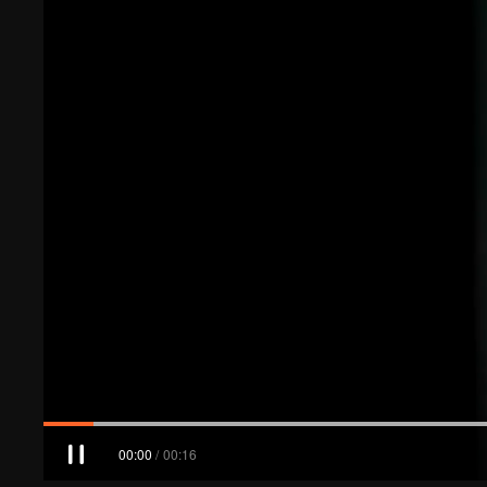
00:01
/
00:16