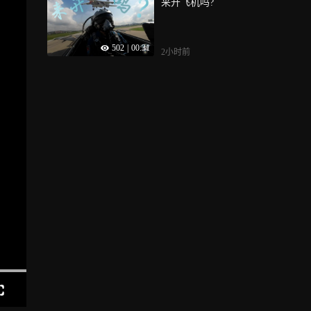
来开飞机吗?
502
|
00:31
2小时前