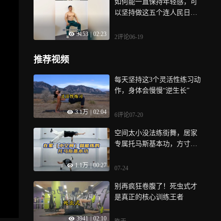
如何能一直保持年轻感，可
以坚持做这五个连人民日报
都推荐的逆龄抗衰运动
3153
|
02:23
2评论
06-19
推荐视频
每天坚持这3个灵活性练习动
作，身体会慢慢“逆生长”
3.1万
|
02:04
6评论
07-20
空间太小没法练街舞，居家
专属托马斯基本功，方寸之
地就能稳步提升核心力量
1.1万
|
00:27
07-24
别再疯狂卷腹了！死虫式才
是真正的核心训练王者
3941
|
02:10