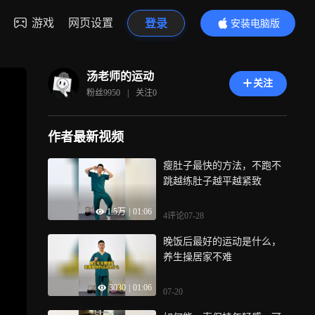
游戏
网页设置
登录
安装电脑版
内容更精彩
汤老师的运动
关注
粉丝
9950
|
关注
0
作者最新视频
瘦肚子最快的方法，不跑不
跳越练肚子越平越紧致
1.5万
|
01:06
4评论
07-28
晚饭后最好的运动是什么，
养生操居家不难
3030
|
01:06
07-20