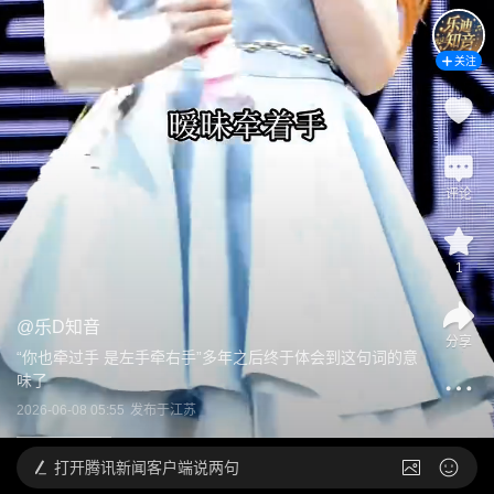
关注
评论
1
@
乐D知音
分享
“你也牵过手 是左手牵右手”多年之后终于体会到这句词的意
味了
2026-06-08 05:55
发布于
江苏
打开
腾讯新闻客户端说两句