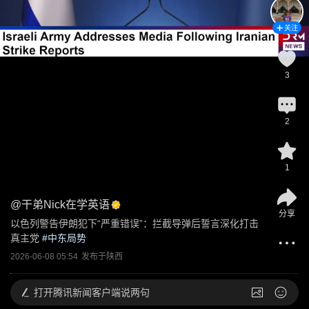
关注
3
2
1
@
干弟Nick在学英语
分享
以色列警告伊朗犯下“严重错误”：拦截导弹后誓言深化打击
真主党
 #
中东局势
2026-06-08 05:54
发布于
陕西
打开
腾讯新闻客户端说两句