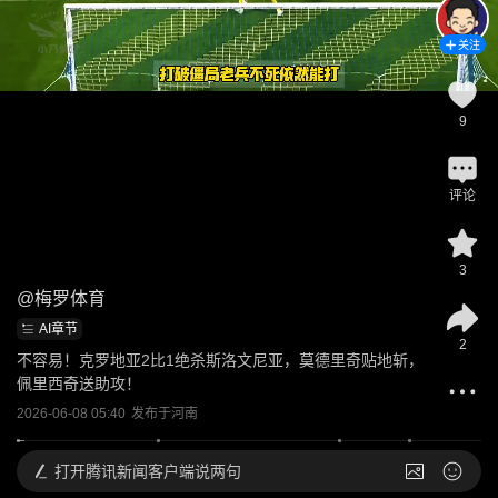
关注
9
评论
3
@
梅罗体育
AI章节
2
不容易！克罗地亚2比1绝杀斯洛文尼亚，莫德里奇贴地斩，
佩里西奇送助攻！
2026-06-08 05:40
发布于
河南
打开
腾讯新闻客户端说两句