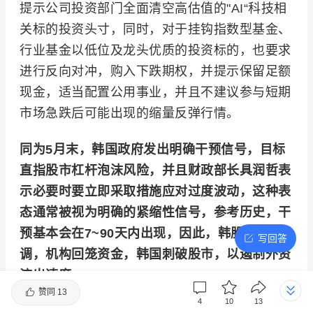
提示公司投资部门全面清空高估值的"AI“科技相
关标的投资头寸，同时，对于挂钩指数型基金、
行业基金以低位及龙头优质的投资标的，也要求
进行反向对冲，购入下跌期权，并提示保留足额
现金，适当配置公用事业，并且不建议参与短期
市场急跌后可能出现的缩量反弹行情。
同为5月末，韩国政府发出明确干预信号，目标
直指股市杠杆泡沫风险，并且财政部长具润哲表
示必要时要立即采取措施应对过度波动，这种表
态通常被视为明确的紧缩性信号，参考历史，干
预基本会在7~90天内出现，因此，韩股率先回
写回答
调，机构回笼资金，韩国刺破股市，以遏制外资
流出速度。
赞同
13
4
10
13
而韩国股市，目前在亚洲的主要影响投资标的是