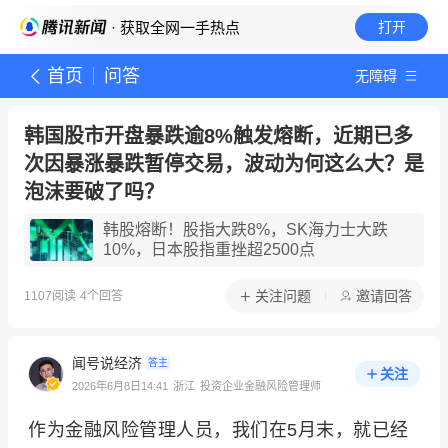
· 获取全网一手热点
打开
首页
问答
无障碍
韩国股市开盘暴跌逾8%触发熔断，近期已多
次因暴涨暴跌暂停交易，波动为何这么大？是
泡沫要破了吗？
韩股熔断！股指大跌8%，SK海力士大跌
10%，日本股指重挫超2500点
关注问题
邀请回答
1107
阅读
4
个回答
闻号说经济
答主
关注
2026年6月8日14:41
浙江
投资企业金融风险管理师
作为金融风险管理人员，我们在5月末，就已经