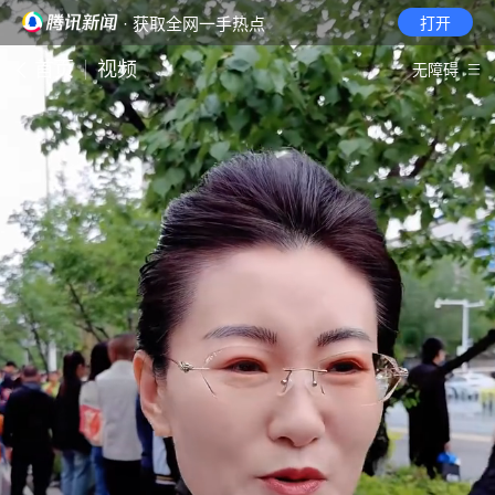
· 获取全网一手热点
打开
首页
视频
无障碍