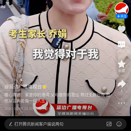
关注
评论
收藏
@
延边广播电视台
1
暖心寄语：家是你的港湾 父母是你的靠山 熬过无数日夜 愿
你从容奔赴每一段人生
2026-06-07 20:20
发布于
吉林
打开
腾讯新闻客户端说两句