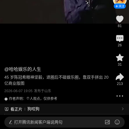
关注
81
26
31
@
哈哈娱乐的人生
45 岁陈冠希眼神坚毅，退圈后不碰娱乐圈，靠双手拼出 20 
亿商业版图
213
2026-06-07 19:05
发布于
山东
作者声明：个人观点，仅供参考
狗咬狗
看正片
打开
腾讯新闻客户端说两句