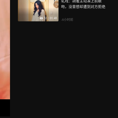
轧戏：胡羞主动凑上前献
吻，没曾想却遭到对方拒绝
51
|
01:48
-6小时前