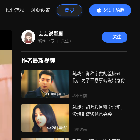
游戏
网页设置
登录
安装电脑版
内容更精彩
芸芸说影剧
关注
粉丝
1.4万
|
关注
0
作者最新视频
轧戏：肖稚宇救胡羞被砸
伤，为了平息事端说出身份
160
|
01:13
-6小时前
轧戏：胡羞和肖稚宇合租，
没想到遭遇爸爸突袭
26
|
00:50
-6小时前