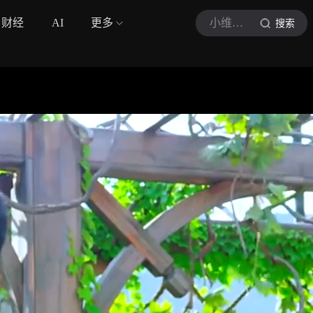
财经
AI
更多
小维影剧
搜索