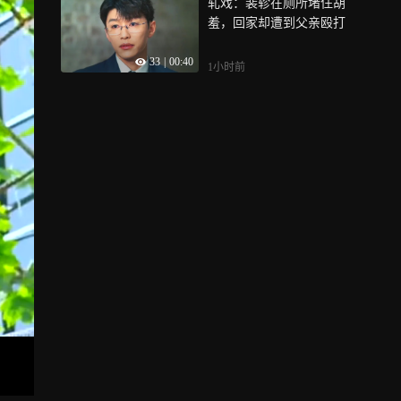
轧戏：裴轸在厕所堵住胡
羞，回家却遭到父亲殴打
33
|
00:40
1小时前