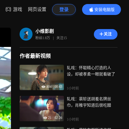
游戏
网页设置
登录
安装电脑版
内容更精彩
小维影剧
关注
粉丝
1.8万
|
关注
15
作者最新视频
轧戏：怀聪精心打造的人
设，却被孝柔一眼就看破了
304
|
00:43
1小时前
轧戏：裴轸送胡羞名牌丝
巾，肖稚宇知道后很吃醋
21
|
02:26
1小时前